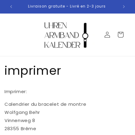
et
passer
ours
Livraison gratuite - Livré en 2-3 jours
Qualit
au
contenu
Connexion
Panier
imprimer
Imprimer:
Calendrier du bracelet de montre
Wolfgang Behr
Vinnenweg 8
28355 Brême